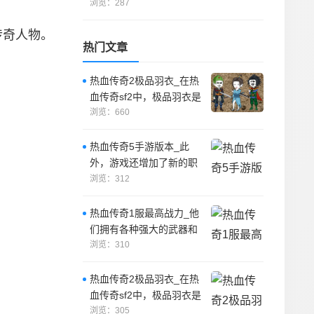
这是一个非常受欢迎的游
浏览：287
戏
传奇人物。
热门文章
热血传奇2极品羽衣_在热
血传奇sf2中，极品羽衣是
一件非常珍贵的装备，它
浏览：660
是由一位
热血传奇5手游版本_此
外，游戏还增加了新的职
业，让玩家有更多的选
浏览：312
择。
热血传奇1服最高战力_他
们拥有各种强大的武器和
装备，并且可以通过不断
浏览：310
的修炼和升级
。
热血传奇2极品羽衣_在热
血传奇sf2中，极品羽衣是
一件非常珍贵的装备，它
浏览：305