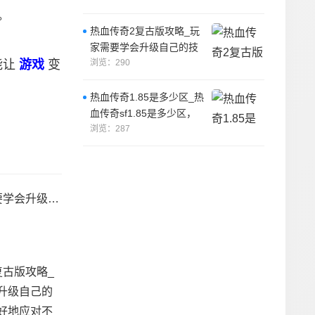
是由一位
。
热血传奇2复古版攻略_玩
家需要学会升级自己的技
能让
游戏
变
能，以便更好地应对不同
浏览：290
的游戏场景。
热血传奇1.85是多少区_热
血传奇sf1.85是多少区，
这是一个非常受欢迎的游
浏览：287
戏
应对不同的游戏场景。