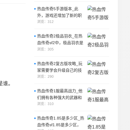
是由一位
热血传奇5手游版本_此
外，游戏还增加了新的职
业，让玩家有更多的选
浏览：312
择。
热血传奇2极品羽衣_在热
血传奇sf2中，极品羽衣是
一件非常珍贵的装备，它
浏览：305
是由一位
热血传奇2复古版攻略_玩
家需要学会升级自己的技
能，以便更好地应对不同
浏览：290
是谁。
的游戏场景。
热血传奇1服最高战力_他
们拥有各种强大的武器和
装备，并且可以通过不断
浏览：310
的修炼和升级
热血传奇1.85是多少区_热
血传奇sf1.85是多少区，