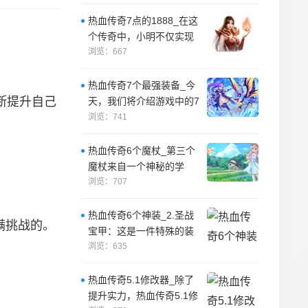
国大革命时期
热血传奇7点的1888_在这
个传奇中，小明不仅实现
了他的梦想，还获得了许
浏览：667
多快乐。
热血传奇7个最强装备_今
断提升自己
天，我们将介绍游戏中的7
个最强装备。
浏览：741
热血传奇6个魔杖_第三个
魔杖来自一个神秘的学
者，它拥有智慧和知识，
浏览：707
能够释放强大的
热血传奇6个神装_2.圣战
满挑战的。
宝甲：这是一件特殊的装
备，可以为穿戴者提供强
浏览：635
大的防御力
热血传奇5.1修改器_除了
提升实力，热血传奇5.1修