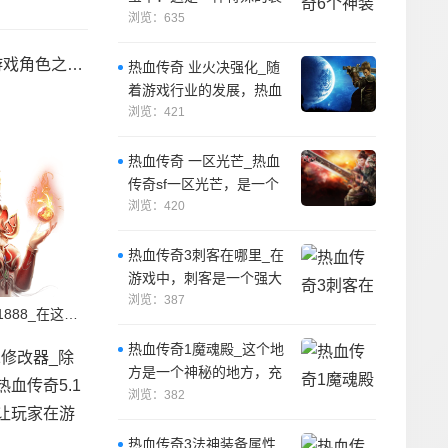
备，可以为穿戴者提供强
浏览：635
大的防御力
的规则和流程，并确保
热血传奇 业火决强化_随
着游戏行业的发展，热血
传奇sf业火决已经成为了
浏览：421
游戏中最受
热血传奇 一区光芒_热血
传奇sf一区光芒，是一个
充满冒险和激情的地方。
浏览：420
热血传奇3刺客在哪里_在
游戏中，刺客是一个强大
的职业，他们擅长于使用
浏览：387
热血传奇7点的1888_在这个传奇中，小明不仅实现了他的梦想，还获得了许多快乐。
各种武器进行
热血传奇1魔魂殿_这个地
方是一个神秘的地方，充
满了危险和未知。
浏览：382
热血传奇3法神装备属性_