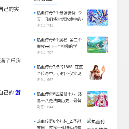
自己的实
热血传奇7个最强装备_今
天，我们将介绍游戏中的7
个最强装备。
浏览：741
热血传奇6个魔杖_第三个
魔杖来自一个神秘的学
者，它拥有智慧和知识，
浏览：707
能够释放强大的
满了乐趣
热血传奇7点的1888_在这
个传奇中，小明不仅实现
了他的梦想，还获得了许
浏览：667
多快乐。
自己的
游
热血传奇8区路易十八_路
易十八是法国历史上最著
名的政治家之一，也是法
浏览：644
国大革命时期
热血传奇6个神装_2.圣战
宝甲：这是一件特殊的装