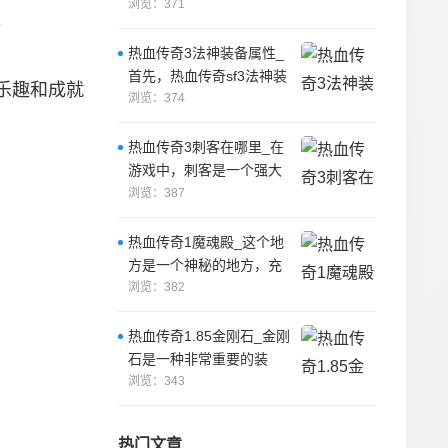
改器还可以让玩家在游戏
浏览：371
。
中获得
热血传奇3法神装备属性_
首先，热血传奇sf3法神装
乐趣和成就
备属性中最重要的是魔法
浏览：374
值。
热血传奇3刺客在哪里_在
游戏中，刺客是一个强大
的职业，他们擅长于使用
浏览：387
各种武器进行
热血传奇1魔魂殿_这个地
方是一个神秘的地方，充
满了危险和未知。
浏览：382
热血传奇1.85金刚石_金刚
石是一种非常重要的装
备，它可以帮助玩家在游
浏览：343
戏中获得更
热门文章