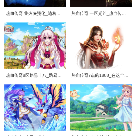
热血传奇 业火决强化_随着游戏行业的发展，热血传奇sf业火决已经成为了游戏中最受
热血传奇 一区光芒_热血传奇sf一区光芒，是一个充满冒险和激情的地方。
热血传奇8区路易十八_路易十八是法国历史上最著名的政治家之一，也是法国大革命时期
热血传奇7点的1888_在这个传奇中，小明不仅实现了他的梦想，还获得了许多快乐。